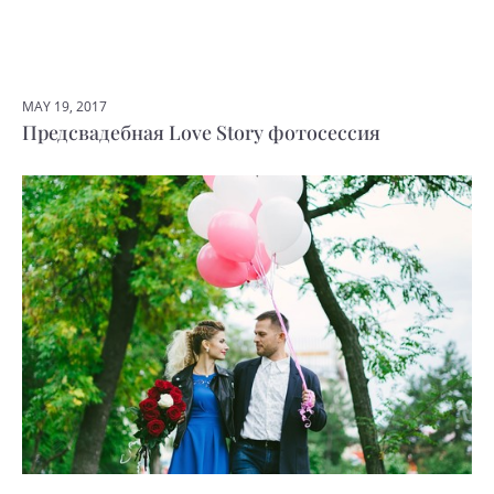
MAY 19, 2017
Предсвадебная Love Story фотосессия