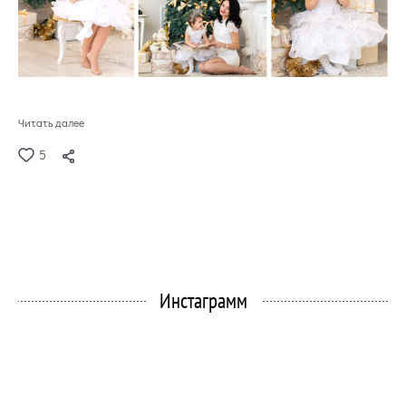
Читать далее
5
Инстаграмм