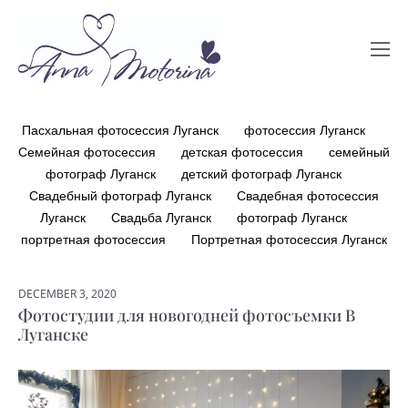
Пасхальная фотосессия Луганск
фотосессия Луганск
Семейная фотосессия
детская фотосессия
семейный
фотограф Луганск
детский фотограф Луганск
Свадебный фотограф Луганск
Свадебная фотосессия
Луганск
Свадьба Луганск
фотограф Луганск
портретная фотосессия
Портретная фотосессия Луганск
DECEMBER 3, 2020
Фотостудии для новогодней фотосъемки В
Луганске