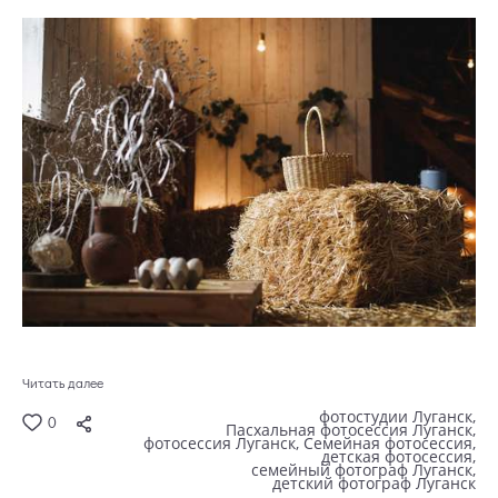
Читать далее
фотостудии Луганск,
0
Пасхальная фотосессия Луганск,
фотосессия Луганск,
Семейная фотосессия,
детская фотосессия,
семейный фотограф Луганск,
детский фотограф Луганск