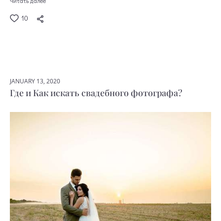
Читать далее
10
JANUARY 13, 2020
Где и Как искать свадебного фотографа?