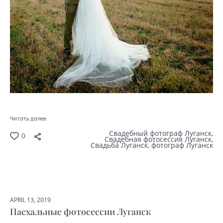
Читать далее
Свадебный фотограф Луганск,
0
Свадебная фотосессия Луганск,
Свадьба Луганск,
фотограф Луганск
APRIL 13, 2019
Пасхальные фотосессии Луганск